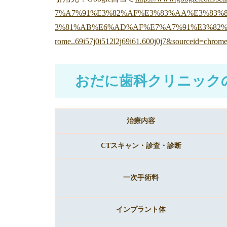
7%A7%91%E3%82%AF%E3%83%AA%E3%83%8
3%81%AB%E6%AD%AF%E7%A7%91%E3%82%A
rome..69i57j0i512l2j69i61.600j0j7&sourceid=chro
おだに歯科クリニック
治療内容
CTスキャン・診査・診断
一次手術料
インプラント体