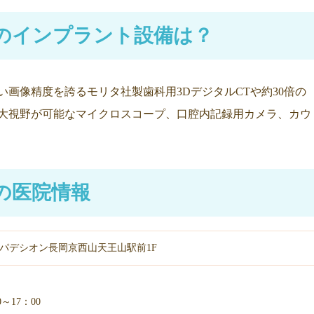
のインプラント設備は？
い画像精度を誇るモリタ社製歯科用3DデジタルCTや約30倍の
大視野が可能なマイクロスコープ、口腔内記録用カメラ、カウ
の医院情報
 パデシオン長岡京西山天王山駅前1F
～17：00