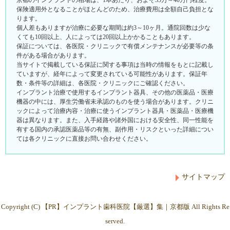
保険適用外となることがほとんどのため、治療費用は全額自己負担とな
ります。
個人差もありますが治療に必要な期間は約3～10ヶ月。通院回数は少な
くても10回以上、人によっては20回以上かかることもあります。
保証については、各医院・クリニックで有償メンテナンスが必要等の条
件がある場合があります。
当サイトで掲載している保証に関する事項は当時の情報をもとに記載し
ていますが、経年によって変更されている可能性があります。保証年
数・条件等の詳細は、各医院・クリニックにご確認ください。
インプラント治療で使用するインプラント器具、その他の医薬品・医療
機器の中には、厚生労働省未承認のものを使う場合があります。クリニ
ックによって治療内容・治療に使うインプラント器具・医薬品・医療機
器は異なります。また、入手経路や諸外国における安全性、同一性能を
有する国内の承認医薬品等の有無、副作用・リスクといった詳細につい
ては各クリニックに直接お問い合わせください。
サイトマップ
Copyright (C)
インプラント歯科医院【厳選】集｜京都版
All Rights Re
served.