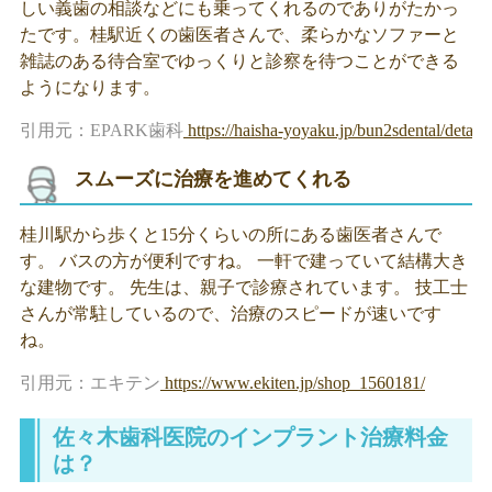
しい義歯の相談などにも乗ってくれるのでありがたかっ
たです。桂駅近くの歯医者さんで、柔らかなソファーと
雑誌のある待合室でゆっくりと診察を待つことができる
ようになります。
引用元：EPARK歯科
https://haisha-yoyaku.jp/bun2sdental/detail
スムーズに治療を進めてくれる
桂川駅から歩くと15分くらいの所にある歯医者さんで
す。 バスの方が便利ですね。 一軒で建っていて結構大き
な建物です。 先生は、親子で診療されています。 技工士
さんが常駐しているので、治療のスピードが速いです
ね。
引用元：エキテン
https://www.ekiten.jp/shop_1560181/
佐々木歯科医院のインプラント治療料金
は？