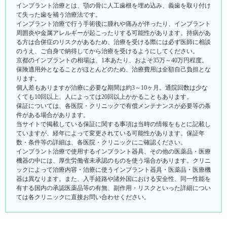
インプラント治療とは、顎の骨に人工歯根を埋め込み、義歯を取り付け
て失った歯を補う治療法です。
インプラント治療で行う手術後に腫れや痛みが伴ったり、インプラント
周囲炎や金属アレルギーが起こったりする可能性があります。持病があ
る方は合併症のリスクがあるため、治療を受ける際には必ず医師に相談
のうえ、ご自身で納得してから治療を受けるようにしてください。
京都のインプラントの相場は、1本あたり、およそ35万～40万円程度。
保険適用外となることがほとんどのため、治療費用は全額自己負担とな
ります。
個人差もありますが治療に必要な期間は約3～10ヶ月。通院回数は少な
くても10回以上、人によっては20回以上かかることもあります。
保証については、各医院・クリニックで有償メンテナンスが必要等の条
件がある場合があります。
当サイトで掲載している保証に関する事項は当時の情報をもとに記載し
ていますが、経年によって変更されている可能性があります。保証年
数・条件等の詳細は、各医院・クリニックにご確認ください。
インプラント治療で使用するインプラント器具、その他の医薬品・医療
機器の中には、厚生労働省未承認のものを使う場合があります。クリニ
ックによって治療内容・治療に使うインプラント器具・医薬品・医療機
器は異なります。また、入手経路や諸外国における安全性、同一性能を
有する国内の承認医薬品等の有無、副作用・リスクといった詳細につい
ては各クリニックに直接お問い合わせください。