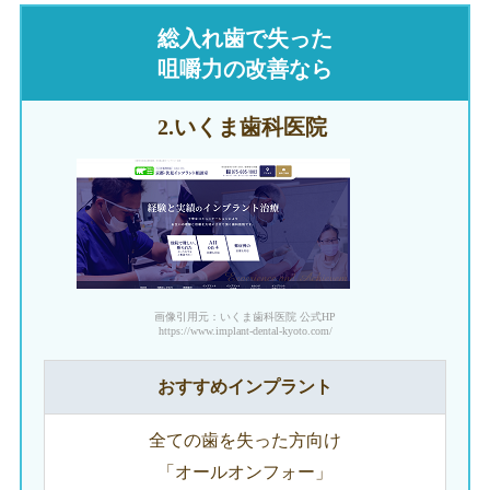
総入れ歯で失った
咀嚼力の改善なら
2.いくま
歯科医院
画像引用元：いくま歯科医院 公式HP
https://www.implant-dental-kyoto.com/
おすすめインプラント
全ての歯を失った方向け
「オールオンフォー」