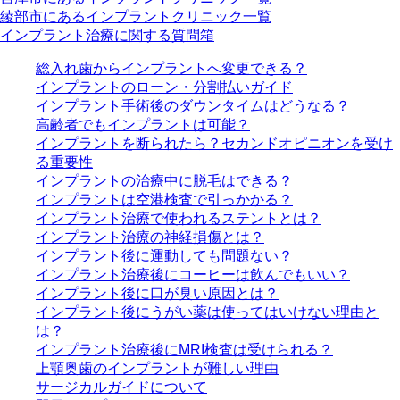
綾部市にあるインプラントクリニック一覧
インプラント治療に関する質問箱
総入れ歯からインプラントへ変更できる？
インプラントのローン・分割払いガイド
インプラント手術後のダウンタイムはどうなる？
高齢者でもインプラントは可能？
インプラントを断られたら？セカンドオピニオンを受け
る重要性
インプラントの治療中に脱毛はできる？
インプラントは空港検査で引っかかる？
インプラント治療で使われるステントとは？
インプラント治療の神経損傷とは？
インプラント後に運動しても問題ない？
インプラント治療後にコーヒーは飲んでもいい？
インプラント後に口が臭い原因とは？
インプラント後にうがい薬は使ってはいけない理由と
は？
インプラント治療後にMRI検査は受けられる？
上顎奥歯のインプラントが難しい理由
サージカルガイドについて