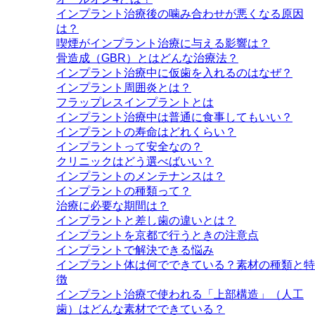
インプラント治療後の噛み合わせが悪くなる原因
は？
喫煙がインプラント治療に与える影響は？
骨造成（GBR）とはどんな治療法？
インプラント治療中に仮歯を入れるのはなぜ？
インプラント周囲炎とは？
フラップレスインプラントとは
インプラント治療中は普通に食事してもいい？
インプラントの寿命はどれくらい？
インプラントって安全なの？
クリニックはどう選べばいい？
インプラントのメンテナンスは？
インプラントの種類って？
治療に必要な期間は？
インプラントと差し歯の違いとは？
インプラントを京都で行うときの注意点
インプラントで解決できる悩み
インプラント体は何でできている？素材の種類と特
徴
インプラント治療で使われる「上部構造」（人工
歯）はどんな素材でできている？