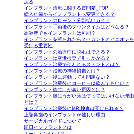
戻る
インプラント治療に関する質問箱_TOP
総入れ歯からインプラントへ変更できる？
インプラントのローン・分割払いガイド
インプラント手術後のダウンタイムはどうなる？
高齢者でもインプラントは可能？
インプラントを断られたら？セカンドオピニオンを
受ける重要性
インプラントの治療中に脱毛はできる？
インプラントは空港検査で引っかかる？
インプラント治療で使われるステントとは？
インプラント治療の神経損傷とは？
インプラント後に運動しても問題ない？
インプラント治療後にコーヒーは飲んでもいい？
インプラント後に口が臭い原因とは？
インプラント後にうがい薬は使ってはいけない理由
とは？
インプラント治療後にMRI検査は受けられる？
上顎奥歯のインプラントが難しい理由
サージカルガイドについて
即日インプラントとは
オールオン4とは？