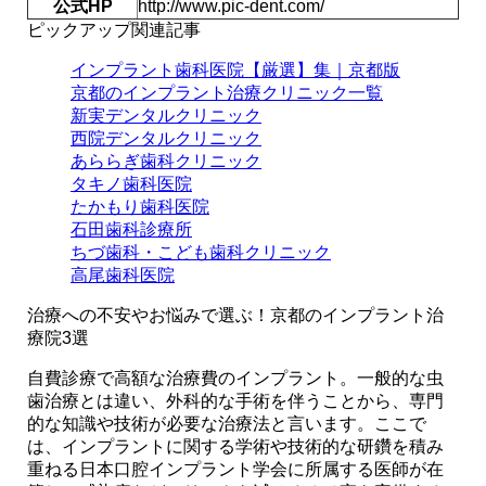
公式HP
http://www.pic-dent.com/
ピックアップ関連記事
インプラント歯科医院【厳選】集｜京都版
京都のインプラント治療クリニック一覧
新実デンタルクリニック
西院デンタルクリニック
あららぎ歯科クリニック
タキノ歯科医院
たかもり歯科医院
石田歯科診療所
ちづ歯科・こども歯科クリニック
高尾歯科医院
治療への不安やお悩みで選ぶ！
京都のインプラント治
療院3選
自費診療で高額な治療費のインプラント。一般的な虫
歯治療とは違い、外科的な手術を伴うことから、専門
的な知識や技術が必要な治療法と言います。ここで
は、インプラントに関する学術や技術的な研鑽を積み
重ねる日本口腔インプラント学会に所属する医師が在