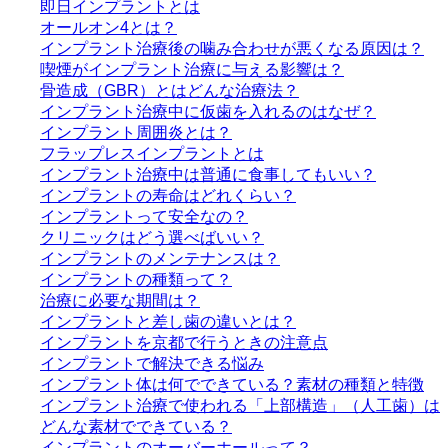
即日インプラントとは
オールオン4とは？
インプラント治療後の噛み合わせが悪くなる原因は？
喫煙がインプラント治療に与える影響は？
骨造成（GBR）とはどんな治療法？
インプラント治療中に仮歯を入れるのはなぜ？
インプラント周囲炎とは？
フラップレスインプラントとは
インプラント治療中は普通に食事してもいい？
インプラントの寿命はどれくらい？
インプラントって安全なの？
クリニックはどう選べばいい？
インプラントのメンテナンスは？
インプラントの種類って？
治療に必要な期間は？
インプラントと差し歯の違いとは？
インプラントを京都で行うときの注意点
インプラントで解決できる悩み
インプラント体は何でできている？素材の種類と特徴
インプラント治療で使われる「上部構造」（人工歯）は
どんな素材でできている？
インプラントのオーバーホールって？