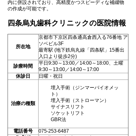
内に併設されており、高精度かつスピーディな補綴物
の作成が可能です。
四条烏丸歯科クリニックの医院情報
京都市下京区四条通高倉西入る76番地 ア
ソベビル3F
所在地
最寄駅 (地下鉄烏丸線「四条駅」15番出
入口より徒歩2分)
平日9:30～13:00／14:00～18:00、土曜
診療時間
9:30～13:00／14:00～17:00
休診日
日曜・祝日
埋入手術（ジンマーバイオメッ
ト）
埋入手術（ストローマン）
治療の種類
サイナスリフト
ソケットリフト
GBR法
電話番号
075-253-6487