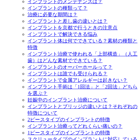
インプラントのメンテナンスは？
インプラントの種類って？
治療に必要な期間は？
インプラントと差し歯の違いとは？
インプラントを京都で行うときの注意点
インプラントで解決できる悩み
インプラント体は何でできている？素材の種類と
特徴
インプラント治療で使われる「上部構造」（人工
歯）はどんな素材でできている？
インプラントのオーバーホールって？
インプラントは誰でも受けられる？
インプラントで金属アレルギーは起きない？
インプラント手術は「1回法」と「2回法」どちら
を選ぶ？
妊娠中のインプラント治療について
インプラントとブリッジの違いとは？それぞれの
特徴について
2ピースタイプのインプラントの特徴
インプラント治療ってどれくらい痛いの？
1ピースタイプのインプラントの特徴
スクリュータイプのインプラントに対応している