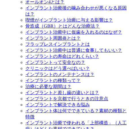
オールオン4とは？
インプラント治療後の噛み合わせが悪くなる原因
は？
喫煙がインプラント治療に与える影響は？
骨造成（GBR）とはどんな治療法？
インプラント治療中に仮歯を入れるのはなぜ？
インプラント周囲炎とは？
フラップレスインプラントとは
インプラント治療中は普通に食事してもいい？
インプラントの寿命はどれくらい？
インプラントって安全なの？
クリニックはどう選べばいい？
インプラントのメンテナンスは？
インプラントの種類って？
治療に必要な期間は？
インプラントと差し歯の違いとは？
インプラントを京都で行うときの注意点
インプラントで解決できる悩み
インプラント体は何でできている？素材の種類と
特徴
インプラント治療で使われる「上部構造」（人工
歯）はどんな素材でできている？