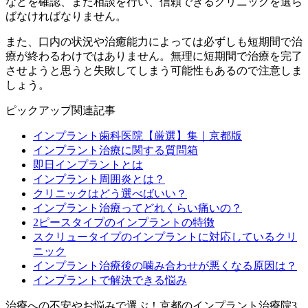
などを確認、また相談を行い、信頼できるクリニックを選ら
ばなければなりません。
また、口内の状況や治癒能力によっては必ずしも短期間で治
療が終わるわけではありません。無理に短期間で治療を完了
させようと思うと失敗してしまう可能性もあるので注意しま
しょう。
ピックアップ関連記事
インプラント歯科医院【厳選】集｜京都版
インプラント治療に関する質問箱
即日インプラントとは
インプラント周囲炎とは？
クリニックはどう選べばいい？
インプラント治療ってどれくらい痛いの？
2ピースタイプのインプラントの特徴
スクリュータイプのインプラントに対応しているクリ
ニック
インプラント治療後の噛み合わせが悪くなる原因は？
インプラントで解決できる悩み
治療への不安やお悩みで選ぶ！
京都のインプラント治療院3