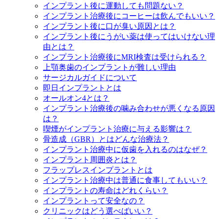
インプラント後に運動しても問題ない？
インプラント治療後にコーヒーは飲んでもいい？
インプラント後に口が臭い原因とは？
インプラント後にうがい薬は使ってはいけない理
由とは？
インプラント治療後にMRI検査は受けられる？
上顎奥歯のインプラントが難しい理由
サージカルガイドについて
即日インプラントとは
オールオン4とは？
インプラント治療後の噛み合わせが悪くなる原因
は？
喫煙がインプラント治療に与える影響は？
骨造成（GBR）とはどんな治療法？
インプラント治療中に仮歯を入れるのはなぜ？
インプラント周囲炎とは？
フラップレスインプラントとは
インプラント治療中は普通に食事してもいい？
インプラントの寿命はどれくらい？
インプラントって安全なの？
クリニックはどう選べばいい？