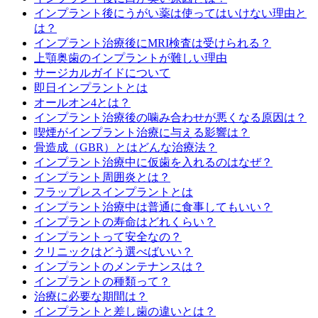
インプラント後にうがい薬は使ってはいけない理由と
は？
インプラント治療後にMRI検査は受けられる？
上顎奥歯のインプラントが難しい理由
サージカルガイドについて
即日インプラントとは
オールオン4とは？
インプラント治療後の噛み合わせが悪くなる原因は？
喫煙がインプラント治療に与える影響は？
骨造成（GBR）とはどんな治療法？
インプラント治療中に仮歯を入れるのはなぜ？
インプラント周囲炎とは？
フラップレスインプラントとは
インプラント治療中は普通に食事してもいい？
インプラントの寿命はどれくらい？
インプラントって安全なの？
クリニックはどう選べばいい？
インプラントのメンテナンスは？
インプラントの種類って？
治療に必要な期間は？
インプラントと差し歯の違いとは？