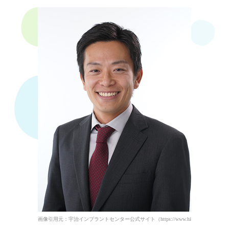
画像引用元：宇治インプラントセンター公式サイト（https://www.hiro-dc.info/staff.ht