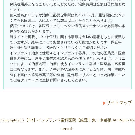
保険適用外となることがほとんどのため、治療費用は全額自己負担とな
ります。
個人差もありますが治療に必要な期間は約3～10ヶ月。通院回数は少な
くても10回以上、人によっては20回以上かかることもあります。
保証については、各医院・クリニックで有償メンテナンスが必要等の条
件がある場合があります。
当サイトで掲載している保証に関する事項は当時の情報をもとに記載し
ていますが、経年によって変更されている可能性があります。保証年
数・条件等の詳細は、各医院・クリニックにご確認ください。
インプラント治療で使用するインプラント器具、その他の医薬品・医療
機器の中には、厚生労働省未承認のものを使う場合があります。クリニ
ックによって治療内容・治療に使うインプラント器具・医薬品・医療機
器は異なります。また、入手経路や諸外国における安全性、同一性能を
有する国内の承認医薬品等の有無、副作用・リスクといった詳細につい
ては各クリニックに直接お問い合わせください。
サイトマップ
Copyright (C)
インプラント歯科医院【厳選】集｜京都版
All Rights Re
served.