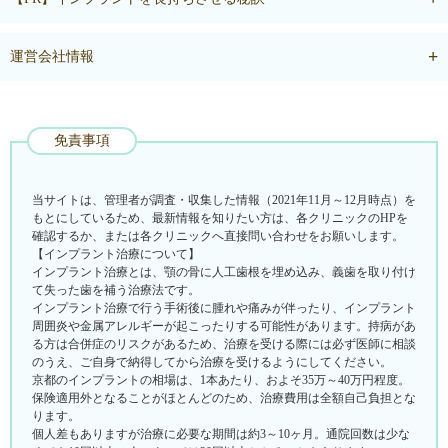
運営会社情報
免責事項
当サイトは、管理者が調査・収集した情報（2021年11月～12月時点）を
もとにしているため、最新情報を知りたい方は、各クリニックのHPを
確認するか、または各クリニックへ直接問い合わせをお願いします。
【インプラント治療について】
インプラント治療とは、顎の骨に人工歯根を埋め込み、義歯を取り付け
て失った歯を補う治療法です。
インプラント治療で行う手術後に腫れや痛みが伴ったり、インプラント
周囲炎や金属アレルギーが起こったりする可能性があります。持病があ
る方は合併症のリスクがあるため、治療を受ける際には必ず医師に相談
のうえ、ご自身で納得してから治療を受けるようにしてください。
京都のインプラントの相場は、1本あたり、およそ35万～40万円程度。
保険適用外となることがほとんどのため、治療費用は全額自己負担とな
ります。
個人差もありますが治療に必要な期間は約3～10ヶ月。通院回数は少な