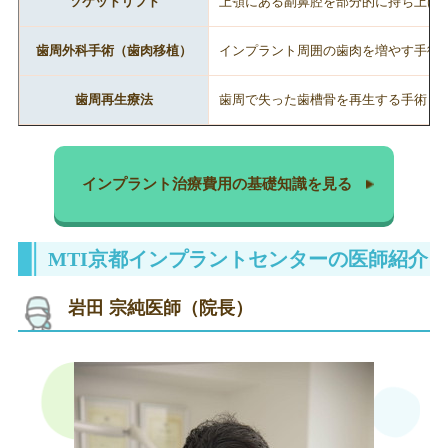
ソケットリフト
上顎にある副鼻腔を部分的に持ち上げ
歯周外科手術（歯肉移植）
インプラント周囲の歯肉を増やす手術
歯周再生療法
歯周で失った歯槽骨を再生する手術
インプラント治療費用の基礎知識を見る
MTI京都インプラントセンターの医師紹介
岩田 宗純医師（院長）