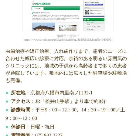
引用元：公式HP
https://www.citydo.com/prf/kyoto/guide/sg/315000154.html?c=0401001
虫歯治療や矯正治療、入れ歯作りまで、患者のニーズに
合わせた幅広い診療に対応。余裕のある明るい雰囲気の
クリニックには、地域の子供から高齢者まで多くの患者
が通院しています。敷地内には広々した駐車場や駐輪場
も完備。
所在地
：京都府八幡市内里南ノ口32-1
アクセス
：JR「松井山手駅」より車で約8分
診療時間
：平日9：00～12：30、14：30～19：00／土
9：00～12：00
休診日
：日曜・祝日
電話番号
：075-982-2227