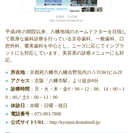
引用元：公式HP
http://kyotani.dentalmall.jp/
平成4年の開院以来、八幡地域のホームドクターを目指し
て親身な歯科診療を行っている京谷歯科。一般歯科、口
腔外科、審美歯科を中心とし、ニーズに応じてインプラ
ントにも対応しています。美容系の診療メニューにも対
応。
所在地
：京都府八幡市八幡吉野垣内21-5 TOKIビル2F
アクセス
：京阪「八幡市駅」より徒歩8分
診療時間
：月・火・木・金9：00～12：00、14：00～1
9：00／土9：00～13：00
休診日
：水曜・日曜・祝日
電話番号
：075-983-7898
公式サイトURL
：http://kyotani.dentalmall.jp/