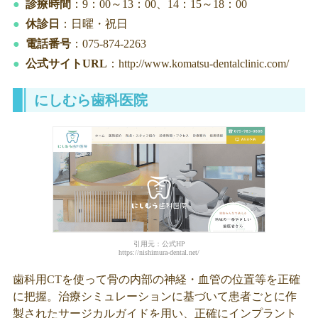
診療時間
：9：00～13：00、14：15～18：00
休診日
：日曜・祝日
電話番号
：075-874-2263
公式サイトURL
：http://www.komatsu-dentalclinic.com/
にしむら歯科医院
引用元：公式HP
https://nishimura-dental.net/
歯科用CTを使って骨の内部の神経・血管の位置等を正確
に把握。治療シミュレーションに基づいて患者ごとに作
製されたサージカルガイドを用い、正確にインプラント