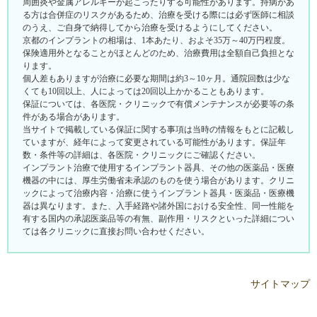
周囲炎や金属アレルギーが起こったりする可能性があります。持病があ
る方は合併症のリスクがあるため、治療を受ける際には必ず医師に相談
のうえ、ご自身で納得してから治療を受けるようにしてください。
京都のインプラントの相場は、1本あたり、およそ35万～40万円程度。
保険適用外となることがほとんどのため、治療費用は全額自己負担とな
ります。
個人差もありますが治療に必要な期間は約3～10ヶ月。通院回数は少な
くても10回以上、人によっては20回以上かかることもあります。
保証については、各医院・クリニックで有償メンテナンスが必要等の条
件がある場合があります。
当サイトで掲載している保証に関する事項は当時の情報をもとに記載し
ていますが、経年によって変更されている可能性があります。保証年
数・条件等の詳細は、各医院・クリニックにご確認ください。
インプラント治療で使用するインプラント器具、その他の医薬品・医療
機器の中には、厚生労働省未承認のものを使う場合があります。クリニ
ックによって治療内容・治療に使うインプラント器具・医薬品・医療機
器は異なります。また、入手経路や諸外国における安全性、同一性能を
有する国内の承認医薬品等の有無、副作用・リスクといった詳細につい
ては各クリニックに直接お問い合わせください。
サイトマップ