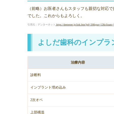
（前略）お医者さんもスタッフも親切な対応で
でした。これからもよろしく。
引用元：デンターネット
https://denternet.jp/link.htm?prf=26&gun
よしだ歯科のインプラ
治療内容
診断料
インプラント埋め込み
2次オペ
上部構造