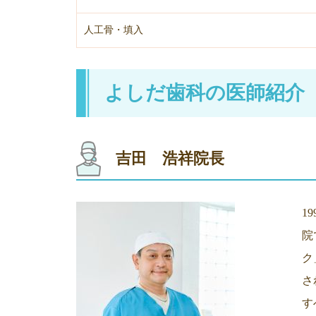
人工骨・填入
よしだ歯科の医師紹介
吉田 浩祥院長
1
院
ク
さ
す