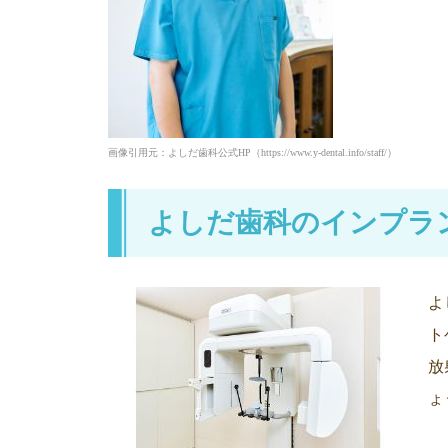
画像引用元：よしだ歯科公式HP（https://www.y-dental.info/staff/）
よしだ歯科のインプラ
よ
ト
放
ょ