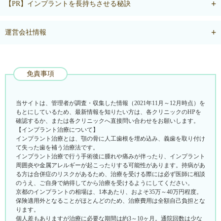
【PR】インプラントを長持ちさせる秘訣
運営会社情報
免責事項
当サイトは、管理者が調査・収集した情報（2021年11月～12月時点）を
もとにしているため、最新情報を知りたい方は、各クリニックのHPを
確認するか、または各クリニックへ直接問い合わせをお願いします。
【インプラント治療について】
インプラント治療とは、顎の骨に人工歯根を埋め込み、義歯を取り付け
て失った歯を補う治療法です。
インプラント治療で行う手術後に腫れや痛みが伴ったり、インプラント
周囲炎や金属アレルギーが起こったりする可能性があります。持病があ
る方は合併症のリスクがあるため、治療を受ける際には必ず医師に相談
のうえ、ご自身で納得してから治療を受けるようにしてください。
京都のインプラントの相場は、1本あたり、およそ35万～40万円程度。
保険適用外となることがほとんどのため、治療費用は全額自己負担とな
ります。
個人差もありますが治療に必要な期間は約3～10ヶ月。通院回数は少な