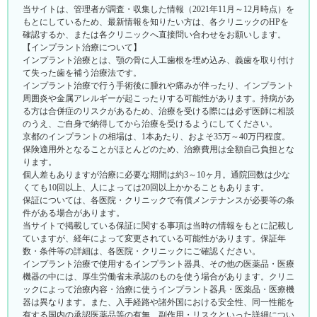
当サイトは、管理者が調査・収集した情報（2021年11月～12月時点）を
もとにしているため、最新情報を知りたい方は、各クリニックのHPを
確認するか、または各クリニックへ直接問い合わせをお願いします。
【インプラント治療について】
インプラント治療とは、顎の骨に人工歯根を埋め込み、義歯を取り付け
て失った歯を補う治療法です。
インプラント治療で行う手術後に腫れや痛みが伴ったり、インプラント
周囲炎や金属アレルギーが起こったりする可能性があります。持病があ
る方は合併症のリスクがあるため、治療を受ける際には必ず医師に相談
のうえ、ご自身で納得してから治療を受けるようにしてください。
京都のインプラントの相場は、1本あたり、およそ35万～40万円程度。
保険適用外となることがほとんどのため、治療費用は全額自己負担とな
ります。
個人差もありますが治療に必要な期間は約3～10ヶ月。通院回数は少な
くても10回以上、人によっては20回以上かかることもあります。
保証については、各医院・クリニックで有償メンテナンスが必要等の条
件がある場合があります。
当サイトで掲載している保証に関する事項は当時の情報をもとに記載し
ていますが、経年によって変更されている可能性があります。保証年
数・条件等の詳細は、各医院・クリニックにご確認ください。
インプラント治療で使用するインプラント器具、その他の医薬品・医療
機器の中には、厚生労働省未承認のものを使う場合があります。クリニ
ックによって治療内容・治療に使うインプラント器具・医薬品・医療機
器は異なります。また、入手経路や諸外国における安全性、同一性能を
有する国内の承認医薬品等の有無、副作用・リスクといった詳細につい