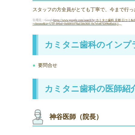
スタッフの方全員がとても丁寧で、今まで行っ
引用元：Google
https://www.google.com/search?q=カミタニ歯科 京都 口コミ&r
=chrome&ie=UTF-8#lrd=0x6001078a15bb36f1:0x7e1e87f2f9bd0a1d,1,,,
カミタニ歯科のインプ
要問合せ
カミタニ歯科の医師紹
神谷医師（院長）