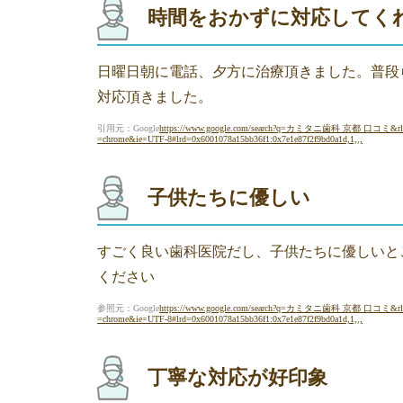
時間をおかずに対応してく
日曜日朝に電話、夕方に治療頂きました。普段
対応頂きました。
引用元：Google
https://www.google.com/search?q=カミタニ歯科 京都 口コミ&r
=chrome&ie=UTF-8#lrd=0x6001078a15bb36f1:0x7e1e87f2f9bd0a1d,1,,,
子供たちに優しい
すごく良い歯科医院だし、子供たちに優しいと
ください
参照元：Google
https://www.google.com/search?q=カミタニ歯科 京都 口コミ&r
=chrome&ie=UTF-8#lrd=0x6001078a15bb36f1:0x7e1e87f2f9bd0a1d,1,,,
丁寧な対応が好印象