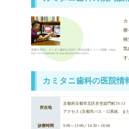
カ
療
検
気
画像引用元：カミタニ歯科公式HP｜院内設備イメージ画像（https:
http://www.kamitani-dc.com/aboutus/index.html）
す
カミタニ歯科の医院情
京都府京都市北区衣笠総門町33-13
所在地
アクセス (京都市バス・12系統、
診療時間
9:00～13:00／14:30～18:00