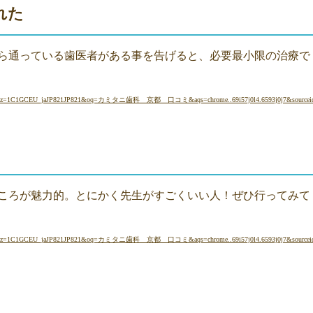
れた
ら通っている歯医者がある事を告げると、必要最小限の治療で
lz=1C1GCEU_jaJP821JP821&oq=カミタニ歯科 京都 口コミ&aqs=chrome..69i57j0l4.6593j0j7&sourcei
ころが魅力的。とにかく先生がすごくいい人！ぜひ行ってみて
lz=1C1GCEU_jaJP821JP821&oq=カミタニ歯科 京都 口コミ&aqs=chrome..69i57j0l4.6593j0j7&sourcei