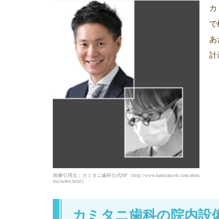
カ
で
あ
計
画像引用元：カミタニ歯科公式HP（http://www.kamitani-dc.com/abou
tus/index.html）
カミタニ歯科の院内設