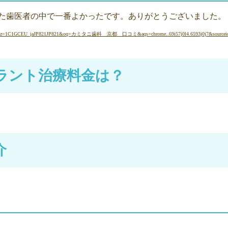
た歯医者の中で一番よかったです。ありがとうございました。
lz=1C1GCEU_jaJP821JP821&oq=カミタニ歯科 京都 口コミ&aqs=chrome..69i57j0l4.6593j0j7&sourcei
ラント治療料金は？
介