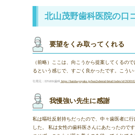
北山茂野歯科医院の口
要望をくみ取ってくれる
（前略）ここは、向こうから提案してくるので
るという感じで、すごく良かったです。こうい
引用元：EPARK歯科
https://haisha-yoyaku.jp/bun2sdental/detail/index/id/263010
我慢強い先生に感謝
私は嘔吐反射持ちだったので、中々歯医者に行
した。 私は女性の歯科医さんにあたったので