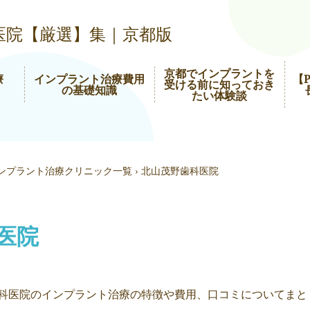
医院【厳選】集｜京都版
京都でインプラントを
療
インプラント治療費用
【
受ける前に知っておき
の基礎知識
たい体験談
ンプラント治療クリニック一覧
›
北山茂野歯科医院
医院
科医院のインプラント治療の特徴や費用、口コミについてまと