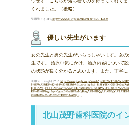
つせず、こちらが落ち着くのを待ってくれてま
くれました。（後略）
引用元：Q-LIFE
https://www.qlife.jp/kuchikomi_944226_42339
優しい先生がいます
女の先生と男の先生がいらっしゃいます。女の
生です。 治療中気にかけ、治療内容について
の状態が良く分かると思います。また、丁寧に
引用元：Google口コミ
https://www.google.co.jp/search?q=%E5%8C%
5%8F%A3%E3%82%B3%E3%83%9F&source=hp&ei=8hS8Yd9HyOD4BoLooRg&i
QJ0CAMQ4dUDCAk&uact=5&oq=%E5%8C%97%E5%B1%B1%E8%8C%82%
E3%83%9F&gs_lcp=Cgdnd3Mtd2l6EAMyBAgAEB46BQgAEIAEOgYIABAEEB5Q
01081c3b599533:0xd5794cc934d2a8ad,1,,,
北山茂野歯科医院のイ