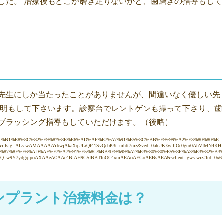
した。 治療後もどこが磨き足りないかと、歯磨きの指導もして
先生にしか当たったことがありませんが、間違いなく優しい先
説明もして下さいます。診察台でレントゲンも撮って下さり、歯
ブラッシング指導もしていただけます。（後略）
97%E5%B1%B1%E8%8C%82%E9%87%8E%E6%AD%AF%E7%A7%91%E5%8C%BB%E9%99%A2%E3%80%80%E
flsig=ALs-wAMAAAAAYbwjAkaXqULrQf41SvQebB3t_mhtt7mz&ved=0ahUKEwjfiOe0gur0AhVIMN4KH
E9%87%8E%E6%AD%AF%E7%A7%91%E5%8C%BB%E9%99%A2%E3%80%80%E5%8F%A3%E3%82%B3
_w9Y7ydgqipoAXAAeACAAe4BiAH9C5IBBTIuOC4xmAEAoAECoAEBsAEA&sclient=gws-wiz#lrd=0x6
ンプラント治療料金は？