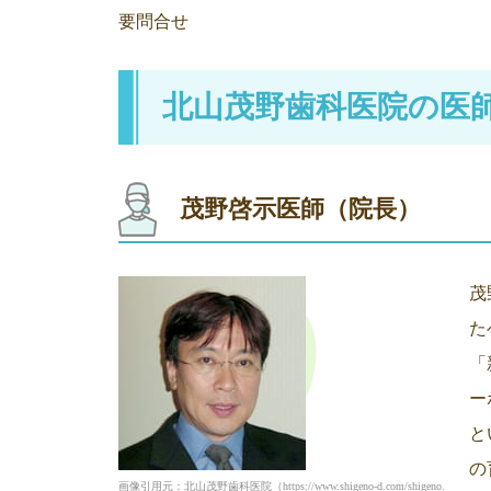
要問合せ
北山茂野歯科医院の医
茂野啓示医師（院長）
茂
た
「
ー
と
の
画像引用元：北山茂野歯科医院（https://www.shigeno-d.com/shigeno.