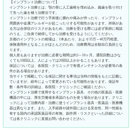
【インプラント治療について】
インプラント治療とは、顎の骨に人工歯根を埋め込み、義歯を取り付け
て失った歯を補う治療法です。
インプラント治療で行う手術後に腫れや痛みが伴ったり、インプラント
周囲炎や金属アレルギーが起こったりする可能性があります。持病があ
る方は合併症のリスクがあるため、治療を受ける際には必ず医師に相談
のうえ、ご自身で納得してから治療を受けるようにしてください。
京都のインプラントの相場は、1本あたり、およそ35万～40万円程度。
保険適用外となることがほとんどのため、治療費用は全額自己負担とな
ります。
個人差もありますが治療に必要な期間は約3～10ヶ月。通院回数は少な
くても10回以上、人によっては20回以上かかることもあります。
保証については、各医院・クリニックで有償メンテナンスが必要等の条
件がある場合があります。
当サイトで掲載している保証に関する事項は当時の情報をもとに記載し
ていますが、経年によって変更されている可能性があります。保証年
数・条件等の詳細は、各医院・クリニックにご確認ください。
インプラント治療で使用するインプラント器具、その他の医薬品・医療
機器の中には、厚生労働省未承認のものを使う場合があります。クリニ
ックによって治療内容・治療に使うインプラント器具・医薬品・医療機
器は異なります。また、入手経路や諸外国における安全性、同一性能を
有する国内の承認医薬品等の有無、副作用・リスクといった詳細につい
ては各クリニックに直接お問い合わせください。