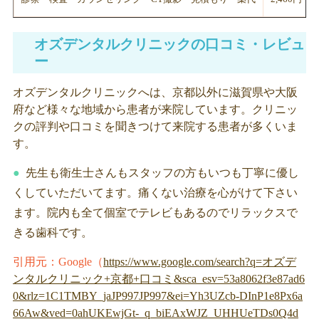
オズデンタルクリニックの口コミ・レビュ
ー
オズデンタルクリニックへは、京都以外に滋賀県や大阪
府など様々な地域から患者が来院しています。クリニッ
クの評判や口コミを聞きつけて来院する患者が多くいま
す。
先生も衛生士さんもスタッフの方もいつも丁寧に優し
くしていただいてます。痛くない治療を心がけて下さい
ます。院内も全て個室でテレビもあるのでリラックスで
きる歯科です。
引用元：Google（
https://www.google.com/search?q=オズデ
ンタルクリニック+京都+口コミ&sca_esv=53a8062f3e87ad6
0&rlz=1C1TMBY_jaJP997JP997&ei=Yh3UZcb-DInP1e8Px6a
66Aw&ved=0ahUKEwjGt-_q_biEAxWJZ_UHHUeTDs0Q4d