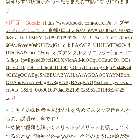
親知らずの抜歯が終わったらまたお世話になりに行きま
す。
引用元：Google（
https://www.google.com/search?q=オズデ
ンタルクリニック+京都+口コミ&sca_esv=53a8062f3e87ad6
0&rlz=1C1TMBY_jaJP997JP997&ei=Yh3UZcb-DInP1e8Px6a
66Aw&ved=0ahUKEwjGt-_q_biEAxWJZ_UHHUeTDs0Q4d
UDCBA&uact=5&oq=オズデンタルクリニック+京都+口コ
ミ&gs_lp=Egxnd3Mtd2l6LXNlcnAiMuOCquOCuuODh-ODs-
OCv-ODq-OCr-ODquODi-ODg-OCryDkuqzpg70g5Y-j44Kz4
4OfMgQQABgeSMEEUABYAHAAeAGQAQCYAYMBoA
GDAaoBAzAuMbgBA8gBAPgBAvgBAQ&sclient=gws-wiz-s
erp#ip=1&lrd=0x60010878ad3521b9:0x5953a01146e34425,
1,,,,
）
こちらの歯医者さんは先生を含めてスタッフ皆さんか
らの、説明が丁寧です！
詰め物の種類も細かくメリットデメリットお話ししてく
れるのとなぜ治療が必要なのか、今どのように治療が進