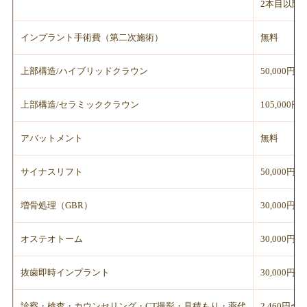
2本目以降1
インプラント手術費（第二次施術）
無料
上部構造/ハイブリッドクラウン
50,000円
上部構造/セラミッククラウン
105,000円
アバットメント
無料
サイナスリフト
50,000円
増骨処理（GBR）
30,000円
オステオトーム
30,000円
抜歯即時インプラント
30,000円
診察・検査・カウンセリング・CT撮影・見積もり・薬代
2,460円〜