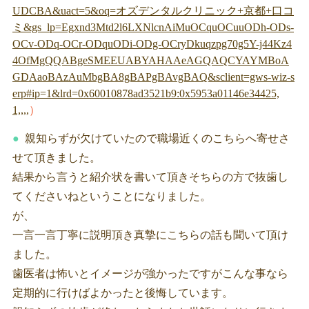
UDCBA&uact=5&oq=オズデンタルクリニック+京都+口コ
ミ&gs_lp=Egxnd3Mtd2l6LXNlcnAiMuOCquOCuuODh-ODs-
OCv-ODq-OCr-ODquODi-ODg-OCryDkuqzpg70g5Y-j44Kz4
4OfMgQQABgeSMEEUABYAHAAeAGQAQCYAYMBoA
GDAaoBAzAuMbgBA8gBAPgBAvgBAQ&sclient=gws-wiz-s
erp#ip=1&lrd=0x60010878ad3521b9:0x5953a01146e34425,
1,,,,
）
親知らずが欠けていたので職場近くのこちらへ寄せさ
せて頂きました。
結果から言うと紹介状を書いて頂きそちらの方で抜歯し
てくださいねということになりました。
が、
一言一言丁寧に説明頂き真摯にこちらの話も聞いて頂け
ました。
歯医者は怖いとイメージが強かったですがこんな事なら
定期的に行けばよかったと後悔しています。