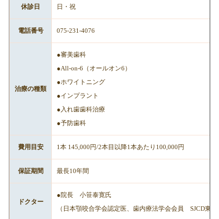
休診日
日・祝
電話番号
075-231-4076
●審美歯科
●All-on-6（オールオン6）
●ホワイトニング
治療の種類
●インプラント
●入れ歯歯科治療
●予防歯科
費用目安
1本 145,000円/2本目以降1本あたり100,000円
保証期間
最長10年間
●院長 小笹泰寛氏
ドクター
（日本顎咬合学会認定医、歯内療法学会会員 SJCD東京、大阪