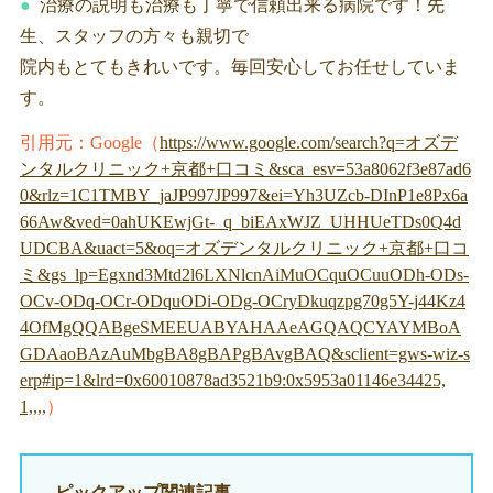
治療の説明も治療も丁寧で信頼出来る病院です！先
生、スタッフの方々も親切で
院内もとてもきれいです。毎回安心してお任せしていま
す。
引用元：Google（
https://www.google.com/search?q=オズデ
ンタルクリニック+京都+口コミ&sca_esv=53a8062f3e87ad6
0&rlz=1C1TMBY_jaJP997JP997&ei=Yh3UZcb-DInP1e8Px6a
66Aw&ved=0ahUKEwjGt-_q_biEAxWJZ_UHHUeTDs0Q4d
UDCBA&uact=5&oq=オズデンタルクリニック+京都+口コ
ミ&gs_lp=Egxnd3Mtd2l6LXNlcnAiMuOCquOCuuODh-ODs-
OCv-ODq-OCr-ODquODi-ODg-OCryDkuqzpg70g5Y-j44Kz4
4OfMgQQABgeSMEEUABYAHAAeAGQAQCYAYMBoA
GDAaoBAzAuMbgBA8gBAPgBAvgBAQ&sclient=gws-wiz-s
erp#ip=1&lrd=0x60010878ad3521b9:0x5953a01146e34425,
1,,,,
）
ピックアップ関連記事