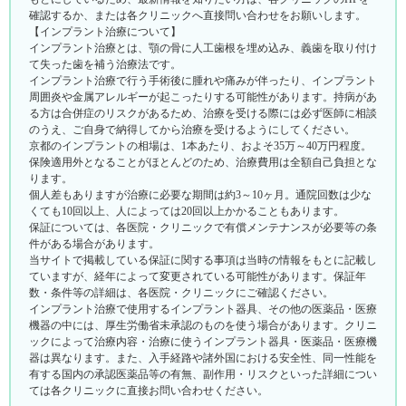
確認するか、または各クリニックへ直接問い合わせをお願いします。
【インプラント治療について】
インプラント治療とは、顎の骨に人工歯根を埋め込み、義歯を取り付け
て失った歯を補う治療法です。
インプラント治療で行う手術後に腫れや痛みが伴ったり、インプラント
周囲炎や金属アレルギーが起こったりする可能性があります。持病があ
る方は合併症のリスクがあるため、治療を受ける際には必ず医師に相談
のうえ、ご自身で納得してから治療を受けるようにしてください。
京都のインプラントの相場は、1本あたり、およそ35万～40万円程度。
保険適用外となることがほとんどのため、治療費用は全額自己負担とな
ります。
個人差もありますが治療に必要な期間は約3～10ヶ月。通院回数は少な
くても10回以上、人によっては20回以上かかることもあります。
保証については、各医院・クリニックで有償メンテナンスが必要等の条
件がある場合があります。
当サイトで掲載している保証に関する事項は当時の情報をもとに記載し
ていますが、経年によって変更されている可能性があります。保証年
数・条件等の詳細は、各医院・クリニックにご確認ください。
インプラント治療で使用するインプラント器具、その他の医薬品・医療
機器の中には、厚生労働省未承認のものを使う場合があります。クリニ
ックによって治療内容・治療に使うインプラント器具・医薬品・医療機
器は異なります。また、入手経路や諸外国における安全性、同一性能を
有する国内の承認医薬品等の有無、副作用・リスクといった詳細につい
ては各クリニックに直接お問い合わせください。