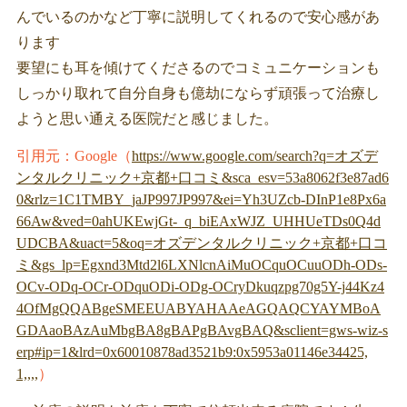
んでいるのかなど丁寧に説明してくれるので安心感があ
ります
要望にも耳を傾けてくださるのでコミュニケーションも
しっかり取れて自分自身も億劫にならず頑張って治療し
ようと思い通える医院だと感じました。
引用元：Google（
https://www.google.com/search?q=オズデ
ンタルクリニック+京都+口コミ&sca_esv=53a8062f3e87ad6
0&rlz=1C1TMBY_jaJP997JP997&ei=Yh3UZcb-DInP1e8Px6a
66Aw&ved=0ahUKEwjGt-_q_biEAxWJZ_UHHUeTDs0Q4d
UDCBA&uact=5&oq=オズデンタルクリニック+京都+口コ
ミ&gs_lp=Egxnd3Mtd2l6LXNlcnAiMuOCquOCuuODh-ODs-
OCv-ODq-OCr-ODquODi-ODg-OCryDkuqzpg70g5Y-j44Kz4
4OfMgQQABgeSMEEUABYAHAAeAGQAQCYAYMBoA
GDAaoBAzAuMbgBA8gBAPgBAvgBAQ&sclient=gws-wiz-s
erp#ip=1&lrd=0x60010878ad3521b9:0x5953a01146e34425,
1,,,,
）