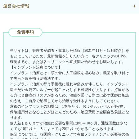
運営会社情報
免責事項
当サイトは、管理者が調査・収集した情報（2021年11月～12月時点）を
もとにしているため、最新情報を知りたい方は、各クリニックのHPを
確認するか、または各クリニックへ直接問い合わせをお願いします。
【インプラント治療について】
インプラント治療とは、顎の骨に人工歯根を埋め込み、義歯を取り付け
て失った歯を補う治療法です。
インプラント治療で行う手術後に腫れや痛みが伴ったり、インプラント
周囲炎や金属アレルギーが起こったりする可能性があります。持病があ
る方は合併症のリスクがあるため、治療を受ける際には必ず医師に相談
のうえ、ご自身で納得してから治療を受けるようにしてください。
京都のインプラントの相場は、1本あたり、およそ35万～40万円程度。
保険適用外となることがほとんどのため、治療費用は全額自己負担とな
ります。
個人差もありますが治療に必要な期間は約3～10ヶ月。通院回数は少な
くても10回以上、人によっては20回以上かかることもあります。
保証については、各医院・クリニックで有償メンテナンスが必要等の条